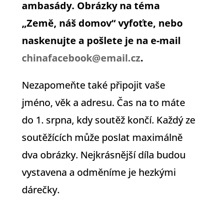
ambasády. Obrázky na téma
„Země, náš domov“ vyfoťte, nebo
naskenujte a pošlete je na e-mail
chinafacebook@email.cz
.
Nezapomeňte také připojit vaše
jméno, věk a adresu. Čas na to máte
do 1. srpna, kdy soutěž končí. Každý ze
soutěžících může poslat maximálně
dva obrázky. Nejkrásnější díla budou
vystavena a odměníme je hezkými
dárečky.