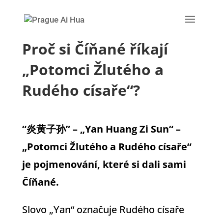
Proč si Číňané říkají
„Potomci Žlutého a
Rudého císaře“?
“炎黄子孙” – „Yan Huang Zi Sun“ –
„Potomci Žlutého a Rudého císaře“
je pojmenování, které si dali sami
Číňané.
Slovo „Yan“ označuje Rudého císaře