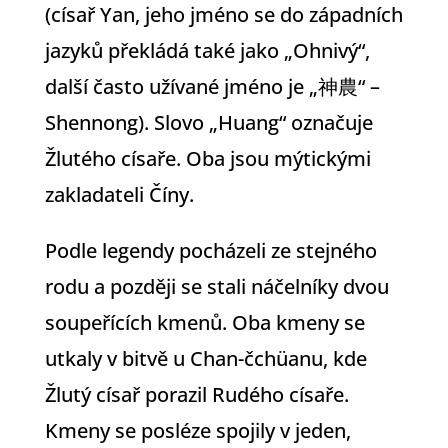
(císař Yan, jeho jméno se do západních
jazyků překládá také jako „Ohnivý“,
další často užívané jméno je „神農“ –
Shennong). Slovo „Huang“ označuje
Žlutého císaře. Oba jsou mýtickými
zakladateli Číny.
Podle legendy pocházeli ze stejného
rodu a později se stali náčelníky dvou
soupeřících kmenů. Oba kmeny se
utkaly v bitvě u Chan-čchüanu, kde
Žlutý císař porazil Rudého císaře.
Kmeny se posléze spojily v jeden,