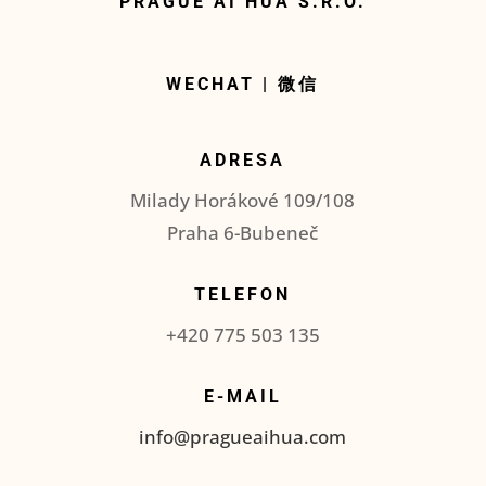
PRAGUE AI HUA S.R.O.
WECHAT |
微信
ADRESA
Milady Horákové 109/108
Praha 6-Bubeneč
TELEFON
+420 775 503 135
E-MAIL
info@pragueaihua.com